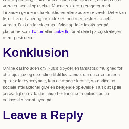
være en social oplevelse. Mange spillere interagerer med
hinanden gennem chat-funktioner eller sociale netværk. Dette kan
føre til venskaber og forbindelser med mennesker fra hele
verden. Du kan for eksempel følge spillefællesskaber på
platforme som
Twitter
eller
LinkedIn
for at dele tips og strategier
med ligesindede.
Konklusion
Online casino uden om Rufus tilbyder en fantastisk mulighed for
at tilføje sjov og spænding til dit liv. Uanset om du er en erfaren
spiller eller nybegynder, kan de mange fordele, spænding og
sociale interaktioner give en berigende oplevelse. Husk at spille
ansvarligt og nyde den underholdning, som online casino
datingsider har at byde på.
Leave a Reply