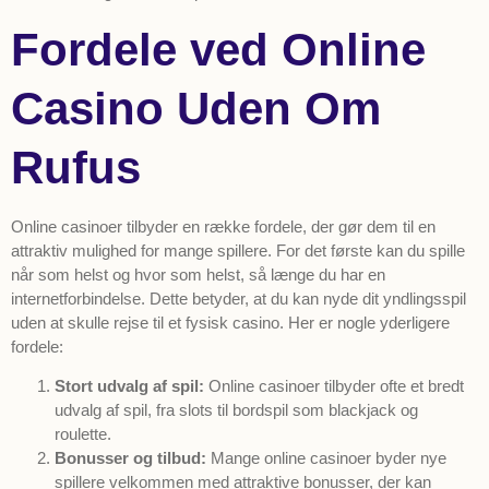
Fordele ved Online
Casino Uden Om
Rufus
Online casinoer tilbyder en række fordele, der gør dem til en
attraktiv mulighed for mange spillere. For det første kan du spille
når som helst og hvor som helst, så længe du har en
internetforbindelse. Dette betyder, at du kan nyde dit yndlingsspil
uden at skulle rejse til et fysisk casino. Her er nogle yderligere
fordele:
Stort udvalg af spil:
Online casinoer tilbyder ofte et bredt
udvalg af spil, fra slots til bordspil som blackjack og
roulette.
Bonusser og tilbud:
Mange online casinoer byder nye
spillere velkommen med attraktive bonusser, der kan