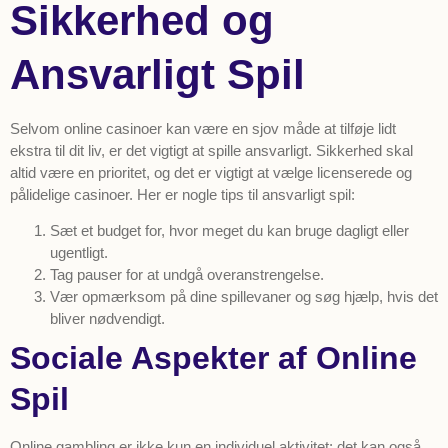
Sikkerhed og
Ansvarligt Spil
Selvom online casinoer kan være en sjov måde at tilføje lidt
ekstra til dit liv, er det vigtigt at spille ansvarligt. Sikkerhed skal
altid være en prioritet, og det er vigtigt at vælge licenserede og
pålidelige casinoer. Her er nogle tips til ansvarligt spil:
Sæt et budget for, hvor meget du kan bruge dagligt eller
ugentligt.
Tag pauser for at undgå overanstrengelse.
Vær opmærksom på dine spillevaner og søg hjælp, hvis det
bliver nødvendigt.
Sociale Aspekter af Online
Spil
Online gambling er ikke kun en individuel aktivitet; det kan også