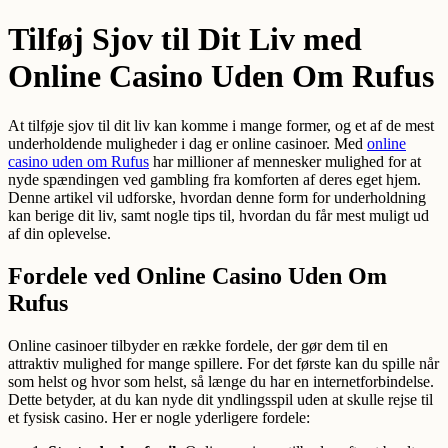
Skip
Tilføj Sjov til Dit Liv med
to
content
Online Casino Uden Om Rufus
At tilføje sjov til dit liv kan komme i mange former, og et af de mest
underholdende muligheder i dag er online casinoer. Med
online
casino uden om Rufus
har millioner af mennesker mulighed for at
nyde spændingen ved gambling fra komforten af deres eget hjem.
Denne artikel vil udforske, hvordan denne form for underholdning
kan berige dit liv, samt nogle tips til, hvordan du får mest muligt ud
af din oplevelse.
Fordele ved Online Casino Uden Om
Rufus
Online casinoer tilbyder en række fordele, der gør dem til en
attraktiv mulighed for mange spillere. For det første kan du spille når
som helst og hvor som helst, så længe du har en internetforbindelse.
Dette betyder, at du kan nyde dit yndlingsspil uden at skulle rejse til
et fysisk casino. Her er nogle yderligere fordele: