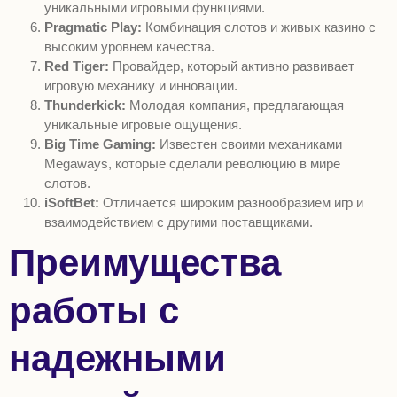
уникальными игровыми функциями.
Pragmatic Play:
Комбинация слотов и живых казино с
высоким уровнем качества.
Red Tiger:
Провайдер, который активно развивает
игровую механику и инновации.
Thunderkick:
Молодая компания, предлагающая
уникальные игровые ощущения.
Big Time Gaming:
Известен своими механиками
Megaways, которые сделали революцию в мире
слотов.
iSoftBet:
Отличается широким разнообразием игр и
взаимодействием с другими поставщиками.
Преимущества
работы с
надежными