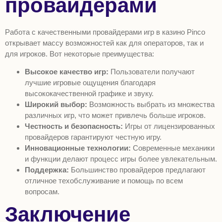
провайдерами
Работа с качественными провайдерами игр в казино Pinco
открывает массу возможностей как для операторов, так и
для игроков. Вот некоторые преимущества:
Высокое качество игр:
Пользователи получают
лучшие игровые ощущения благодаря
высококачественной графике и звуку.
Широкий выбор:
Возможность выбрать из множества
различных игр, что может привлечь больше игроков.
Честность и безопасность:
Игры от лицензированных
провайдеров гарантируют честную игру.
Инновационные технологии:
Современные механики
и функции делают процесс игры более увлекательным.
Поддержка:
Большинство провайдеров предлагают
отличное техобслуживание и помощь по всем
вопросам.
Заключение