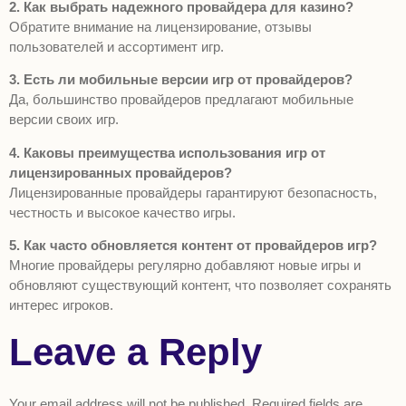
2. Как выбрать надежного провайдера для казино?
Обратите внимание на лицензирование, отзывы
пользователей и ассортимент игр.
3. Есть ли мобильные версии игр от провайдеров?
Да, большинство провайдеров предлагают мобильные
версии своих игр.
4. Каковы преимущества использования игр от
лицензированных провайдеров?
Лицензированные провайдеры гарантируют безопасность,
честность и высокое качество игры.
5. Как часто обновляется контент от провайдеров игр?
Многие провайдеры регулярно добавляют новые игры и
обновляют существующий контент, что позволяет сохранять
интерес игроков.
Leave a Reply
Your email address will not be published.
Required fields are