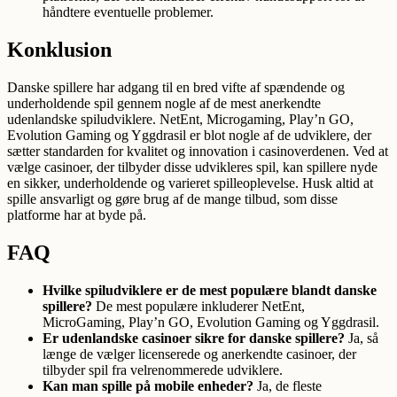
håndtere eventuelle problemer.
Konklusion
Danske spillere har adgang til en bred vifte af spændende og
underholdende spil gennem nogle af de mest anerkendte
udenlandske spiludviklere. NetEnt, Microgaming, Play’n GO,
Evolution Gaming og Yggdrasil er blot nogle af de udviklere, der
sætter standarden for kvalitet og innovation i casinoverdenen. Ved at
vælge casinoer, der tilbyder disse udvikleres spil, kan spillere nyde
en sikker, underholdende og varieret spilleoplevelse. Husk altid at
spille ansvarligt og gøre brug af de mange tilbud, som disse
platforme har at byde på.
FAQ
Hvilke spiludviklere er de mest populære blandt danske
spillere?
De mest populære inkluderer NetEnt,
MicroGaming, Play’n GO, Evolution Gaming og Yggdrasil.
Er udenlandske casinoer sikre for danske spillere?
Ja, så
længe de vælger licenserede og anerkendte casinoer, der
tilbyder spil fra velrenommerede udviklere.
Kan man spille på mobile enheder?
Ja, de fleste