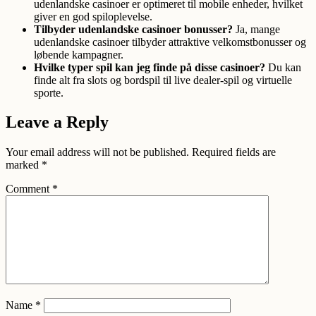
udenlandske casinoer er optimeret til mobile enheder, hvilket
giver en god spiloplevelse.
Tilbyder udenlandske casinoer bonusser?
Ja, mange
udenlandske casinoer tilbyder attraktive velkomstbonusser og
løbende kampagner.
Hvilke typer spil kan jeg finde på disse casinoer?
Du kan
finde alt fra slots og bordspil til live dealer-spil og virtuelle
sporte.
Leave a Reply
Your email address will not be published.
Required fields are
marked
*
Comment
*
Name
*