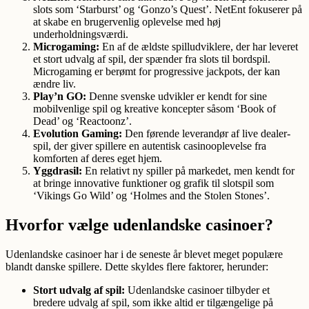
slots som ‘Starburst’ og ‘Gonzo’s Quest’. NetEnt fokuserer på
at skabe en brugervenlig oplevelse med høj
underholdningsværdi.
Microgaming:
En af de ældste spilludviklere, der har leveret
et stort udvalg af spil, der spænder fra slots til bordspil.
Microgaming er berømt for progressive jackpots, der kan
ændre liv.
Play’n GO:
Denne svenske udvikler er kendt for sine
mobilvenlige spil og kreative koncepter såsom ‘Book of
Dead’ og ‘Reactoonz’.
Evolution Gaming:
Den førende leverandør af live dealer-
spil, der giver spillere en autentisk casinooplevelse fra
komforten af deres eget hjem.
Yggdrasil:
En relativt ny spiller på markedet, men kendt for
at bringe innovative funktioner og grafik til slotspil som
‘Vikings Go Wild’ og ‘Holmes and the Stolen Stones’.
Hvorfor vælge udenlandske casinoer?
Udenlandske casinoer har i de seneste år blevet meget populære
blandt danske spillere. Dette skyldes flere faktorer, herunder:
Stort udvalg af spil:
Udenlandske casinoer tilbyder et
bredere udvalg af spil, som ikke altid er tilgængelige på