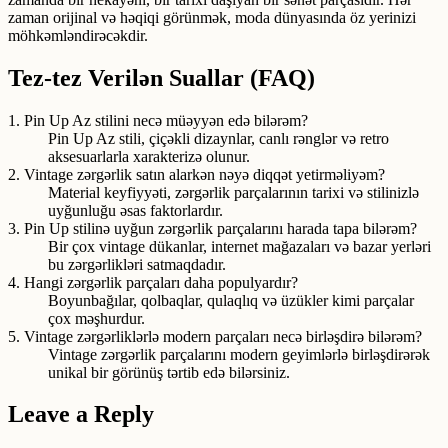
zaman orijinal və həqiqi görünmək, moda dünyasında öz yerinizi
möhkəmləndirəcəkdir.
Tez-tez Verilən Suallar (FAQ)
1. Pin Up Az stilini necə müəyyən edə bilərəm?
Pin Up Az stili, çiçəkli dizaynlar, canlı rənglər və retro
aksesuarlarla xarakterizə olunur.
2. Vintage zərgərlik satın alarkən nəyə diqqət yetirməliyəm?
Material keyfiyyəti, zərgərlik parçalarının tarixi və stilinizlə
uyğunluğu əsas faktorlardır.
3. Pin Up stilinə uyğun zərgərlik parçalarını harada tapa bilərəm?
Bir çox vintage dükanlar, internet mağazaları və bazar yerləri
bu zərgərlikləri satmaqdadır.
4. Hangi zərgərlik parçaları daha populyardır?
Boyunbağılar, qolbaqlar, qulaqlıq və üzükler kimi parçalar
çox məşhurdur.
5. Vintage zərgərliklərlə modern parçaları necə birləşdirə bilərəm?
Vintage zərgərlik parçalarını modern geyimlərlə birləşdirərək
unikal bir görünüş tərtib edə bilərsiniz.
Leave a Reply