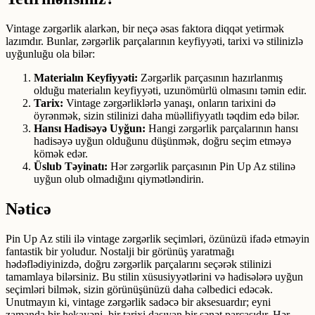
Vintage zərgərlik alarkən, bir neçə əsas faktora diqqət yetirmək
lazımdır. Bunlar, zərgərlik parçalarının keyfiyyəti, tarixi və stilinizlə
uyğunluğu ola bilər:
Materialın Keyfiyyəti:
Zərgərlik parçasının hazırlanmış
olduğu materialın keyfiyyəti, uzunömürlü olmasını təmin edir.
Tarix:
Vintage zərgərliklərlə yanaşı, onların tarixini də
öyrənmək, sizin stilinizi daha müəllifiyyatlı təqdim edə bilər.
Hansı Hadisəyə Uyğun:
Hangi zərgərlik parçalarının hansı
hadisəyə uyğun olduğunu düşünmək, doğru seçim etməyə
kömək edər.
Üslub Təyinatı:
Hər zərgərlik parçasının Pin Up Az stilinə
uyğun olub olmadığını qiymətləndirin.
Nəticə
Pin Up Az stili ilə vintage zərgərlik seçimləri, özünüzü ifadə etməyin
fantastik bir yoludur. Nostalji bir görünüş yaratmağı
hədəflədiyinizdə, doğru zərgərlik parçalarını seçərək stilinizi
tamamlaya bilərsiniz. Bu stilin xüsusiyyətlərini və hadisələrə uyğun
seçimləri bilmək, sizin görünüşünüzü daha cəlbedici edəcək.
Unutmayın ki, vintage zərgərlik sadəcə bir aksesuardır; eyni
zamanda bir hekayəni, bir tarixi daşıyan bir sənət parçasıdır. Hər