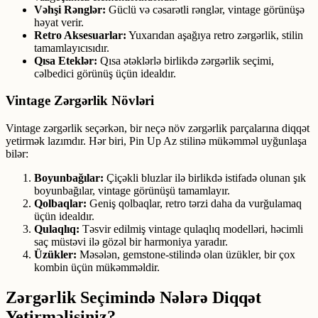
Vəhşi Rənglər:
Güclü və cəsarətli rənglər, vintage görünüşə
həyat verir.
Retro Aksesuarlar:
Yuxarıdan aşağıya retro zərgərlik, stilin
tamamlayıcısıdır.
Qısa Eteklər:
Qısa ətəklərlə birlikdə zərgərlik seçimi,
cəlbedici görünüş üçün idealdır.
Vintage Zərgərlik Növləri
Vintage zərgərlik seçərkən, bir neçə növ zərgərlik parçalarına diqqət
yetirmək lazımdır. Hər biri, Pin Up Az stilinə mükəmməl uyğunlaşa
bilər:
Boyunbağılar:
Çiçəkli bluzlar ilə birlikdə istifadə olunan şık
boyunbağılar, vintage görünüşü tamamlayır.
Qolbaqlar:
Geniş qolbaqlar, retro tərzi daha da vurğulamaq
üçün idealdır.
Qulaqlıq:
Təsvir edilmiş vintage qulaqlıq modelləri, həcimli
saç müstəvi ilə gözəl bir harmoniya yaradır.
Üzükler:
Məsələn, gemstone-stilində olan üzükler, bir çox
kombin üçün mükəmməldir.
Zərgərlik Seçimində Nələrə Diqqət
Yetirməlisiniz?