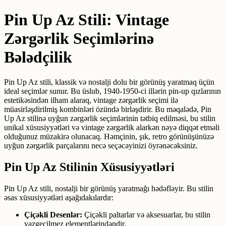
Skip
Pin Up Az Stili: Vintage
to
content
Zərgərlik Seçimlərinə
Bələdçilik
Pin Up Az stili, klassik və nostalji dolu bir görünüş yaratmaq üçün
ideal seçimlər sunur. Bu üslub, 1940-1950-ci illərin pin-up qızlarının
estetikəsindən ilham alaraq, vintage zərgərlik seçimi ilə
müasirləşdirilmiş kombinləri özündə birləşdirir. Bu məqalədə, Pin
Up Az stilinə uyğun zərgərlik seçimlərinin tətbiq edilməsi, bu stilin
unikal xüsusiyyətləri və vintage zərgərlik alarkən nəyə diqqət etməli
olduğunuz müzakirə olunacaq. Həmçinin, şık, retro görünüşünüzə
uyğun zərgərlik parçalarını necə seçəcəyinizi öyrənəcəksiniz.
Pin Up Az Stilinin Xüsusiyyətləri
Pin Up Az stili, nostalji bir görünüş yaratmağı hədəfləyir. Bu stilin
əsas xüsusiyyətləri aşağıdakılardır:
Çiçəkli Desenlər:
Çiçəkli paltarlar və aksesuarlar, bu stilin
vazgeçilmez elementlərindəndir.