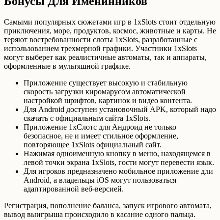
Бонусы Для Именинников
Самыми популярных сюжетами игр в 1xSlots стоит отдельную
приключения, море, продуктов, космос, животные и карты. Не
теряют востребованности слоты 1xSlots, разработанные с
использованием трехмерной графики. Участники 1xSlots
могут выберет как реалистичные автоматы, так и аппараты,
оформленные в мультяшной графике.
Приложение существует высокую и стабильную
скорость загрузки киромарусом автоматической
настройкой шрифтов, картинок и видео контента.
Для Android доступен установочный APK, который надо
скачать с официальным сайта 1xSlots.
Приложение 1хСлотс для Андроид не только
безопасное, не и имеет стильное оформление,
повторяющее 1xSlots официальный сайт.
Нажимая одноименную кнопку в меню, находящемся в
левой точки экрана 1xSlots, гости могут перевести язык.
Для игроков предназначено мобильное приложение дли
Android, а владельцы iOS могут пользоваться
адаптированной веб-версией.
Регистрация, пополнение баланса, запуск игрового автомата,
вывод выигрыша происходило в касание одного пальца.