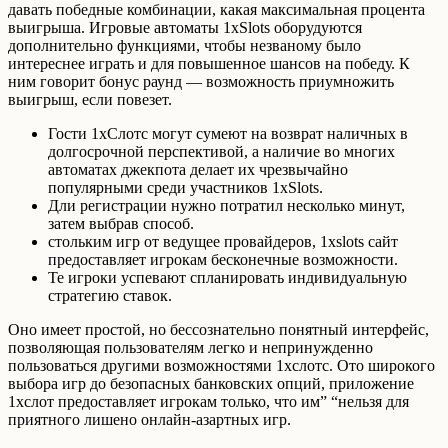
давать победные комбинации, какая максимальная процента
выигрыша. Игровые автоматы 1xSlots оборудуются
дополнительно функциями, чтобы незваному было
интереснее играть и для повышенное шансов на победу. К
ним говорит бонус раунд — возможность приумножить
выигрыш, если повезет.
Гости 1хСлотс могут сумеют на возврат наличных в
долгосрочной перспективой, а наличие во многих
автоматах джекпота делает их чрезвычайно
популярными среди участников 1xSlots.
Дли регистрации нужно потратил несколько минут,
затем выбрав способ.
стольким игр от ведущее провайдеров, 1xslots сайт
предоставляет игрокам бесконечные возможности.
Те игроки успевают спланировать индивидуальную
стратегию ставок.
Оно имеет простой, но бессознательно понятный интерфейс,
позволяющая пользователям легко и непринужденно
пользоваться другими возможностями 1хслотс. Ото широкого
выбора игр до безопасных банковских опций, приложение
1хслот предоставляет игрокам только, что им” “нельзя для
приятного лишено онлайн-азартных игр.