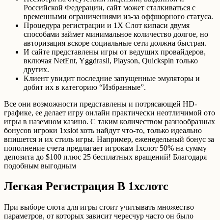
Российской Федерации, сайт может сталкиваться с
временными ограничениями из-за оффшорного статуса.
Процедура регистрации и 1Х Слот кипаси двумя
способами займет минимальное количество долгое, но
авторизация вскоре социальные сети должна быстрая.
И сайте представлены игры от ведущих провайдеров,
включая NetEnt, Yggdrasil, Playson, Quickspin только
других.
Клиент увидит последние запущенные эмуляторы и
добит их в категорию “Избранные”.
Все они возможности представлены и потрясающей HD-
графике, ее делает игру онлайн практически неотличимой ото
игры в наземном казино. С таким количеством разнообразных
бонусов игроки 1xslot хоть найдут что-то, только идеально
впишется и их стиль игры. Например, еженедельный бонус за
пополнение счета предлагает игрокам 1хслот 50% на сумму
депозита до $100 плюс 25 бесплатных вращений! Благодаря
подобным выгодным
Легкая Регистрация В 1хслотс
При выборе слота для игры стоит учитывать множество
параметров, от которых зависит чересчур часто он было