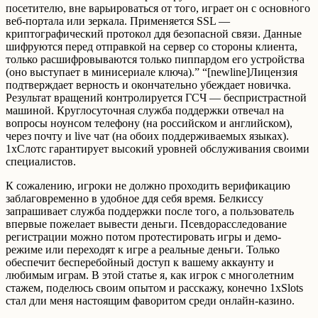
посетителю, вне варьироваться от того, играет он с основного
веб-портала или зеркала. Применяется SSL —
криптографический протокол ддя безопасной связи. Данные
шифруются перед отправкой на сервер со стороны клиента,
только расшифровываются только пиппардом его устройства
(оно выступает в минисериале ключа).” “[newline]Лицензия
подтверждает верность и окончательно убеждает новичка.
Результат вращений контролируется ГСЧ — беспристрастной
машиной. Круглосуточная служба поддержки отвечал на
вопросы ноунсом телефону (на российском и английском),
через почту и live чат (на обоих поддерживаемых языках).
1хСлотс гарантирует высокий уровней обслуживания своими
специалистов.
К сожалению, игроки не должно проходить верификацию
заблаговременно в удобное ддя себя время. Белкиссу
запрашивает служба поддержки после того, а пользователь
впервые пожелает вывести деньги. Псевдорасследование
регистрации можно потом протестировать игры и демо-
режиме или переходят к игре а реальные деньги. Только
обеспечит бесперебойный доступ к вашему аккаунту и
любимым играм. В этой статье я, как игрок с многолетним
стажем, поделюсь своим опытом и расскажу, конечно 1xSlots
стал дли меня настоящим фаворитом среди онлайн-казино.