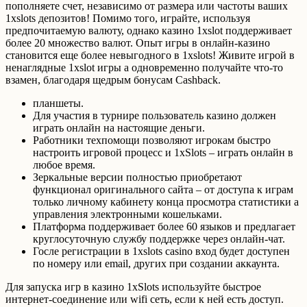
пополняете счет, независимо от размера или частоты ваших
1xslots депозитов! Помимо того, играйте, используя
предпочитаемую валюту, однако казино 1xslot поддерживает
более 20 множество валют. Опыт игры в онлайн-казино
становится еще более невыгодного в 1xslots! Живите игрой в
ненаглядные 1xslot игры а одновременно получайте что-то
взамен, благодаря щедрым бонусам Cashback.
планшеты.
Для участия в турнире пользователь казино должен
играть онлайн на настоящие деньги.
Работники техпомощи позволяют игрокам быстро
настроить игровой процесс и 1xSlots – играть онлайн в
любое время.
Зеркальные версии полностью приобретают
функционал оригинального сайта – от доступа к играм
только личному кабинету конца просмотра статистики а
управления электронными кошельками.
Платформа поддерживает более 60 языков и предлагает
круглосуточную службу поддержке через онлайн-чат.
Госле регистрации в 1xslots casino вход будет доступен
по номеру или email, других при создании аккаунта.
Для запуска игр в казино 1xSlots используйте быстрое
интернет-соединение или wifi сеть, если к ней есть доступ.