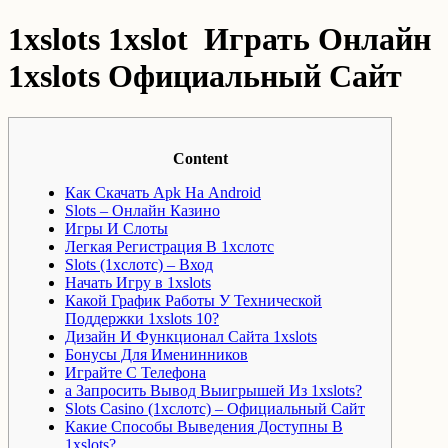
Skip
1xslots 1xslot ️ Играть Онлайн
to
content
1xslots Официальный Сайт
Content
Как Скачать Apk На Android
Slots – Онлайн Казино
Игры И Слоты
Легкая Регистрация В 1хслотс
Slots (1хслотс) – Вход
Начать Игру в 1xslots
Какой График Работы У Технической
Поддержки 1xslots 10?
Дизайн И Функционал Сайта 1xslots
Бонусы Для Именинников
Играйте С Телефона
а Запросить Вывод Выигрышей Из 1xslots?
Slots Casino (1хслотс) – Официальный Сайт
Какие Способы Выведения Доступны В
1xslots?