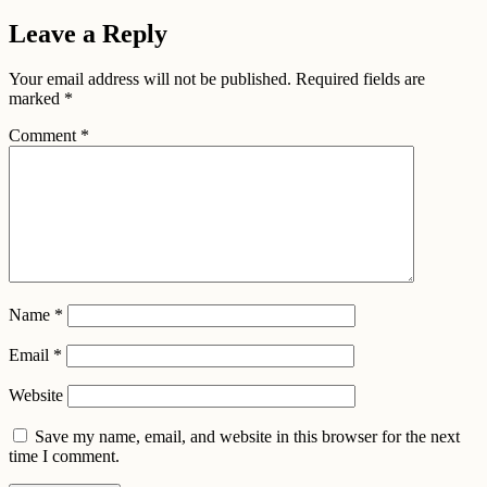
Leave a Reply
Your email address will not be published.
Required fields are
marked
*
Comment
*
Name
*
Email
*
Website
Save my name, email, and website in this browser for the next
time I comment.