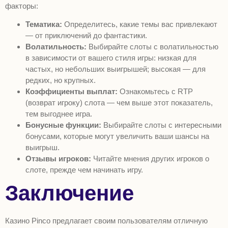
факторы:
Тематика:
Определитесь, какие темы вас привлекают
— от приключений до фантастики.
Волатильность:
Выбирайте слоты с волатильностью
в зависимости от вашего стиля игры: низкая для
частых, но небольших выигрышей; высокая — для
редких, но крупных.
Коэффициенты выплат:
Ознакомьтесь с RTP
(возврат игроку) слота — чем выше этот показатель,
тем выгоднее игра.
Бонусные функции:
Выбирайте слоты с интересными
бонусами, которые могут увеличить ваши шансы на
выигрыш.
Отзывы игроков:
Читайте мнения других игроков о
слоте, прежде чем начинать игру.
Заключение
Казино Pinco предлагает своим пользователям отличную