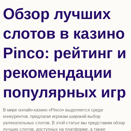
Обзор лучших
слотов в казино
Pinco: рейтинг и
рекомендации
популярных игр
В мире онлайн-казино «Pinco» выделяется среди
конкурентов, предлагая игрокам широкий выбор
увлекательных слотов. В этой статье мы представим обзор
лучших слотов, доступных на платформе, а также