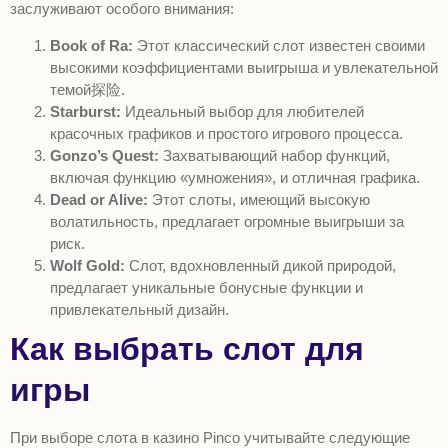
заслуживают особого внимания:
Book of Ra:
Этот классический слот известен своими
высокими коэффициентами выигрыша и увлекательной
темой探险.
Starburst:
Идеальный выбор для любителей
красочных графиков и простого игрового процесса.
Gonzo’s Quest:
Захватывающий набор функций,
включая функцию «умножения», и отличная графика.
Dead or Alive:
Этот слоты, имеющий высокую
волатильность, предлагает огромные выигрыши за
риск.
Wolf Gold:
Слот, вдохновленный дикой природой,
предлагает уникальные бонусные функции и
привлекательный дизайн.
Как выбрать слот для
игры
При выборе слота в казино Pinco учитывайте следующие