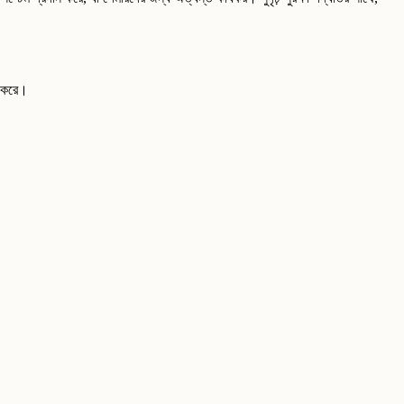
ন করে।