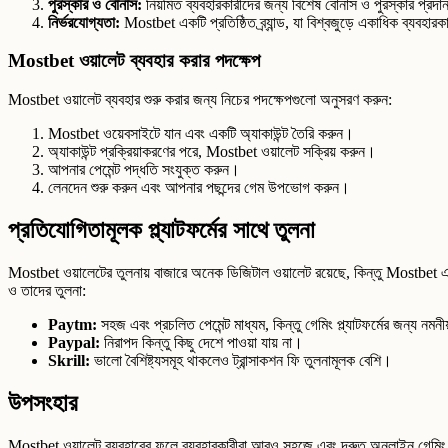
পুরস্কার ও বোনাস:
নিয়মিত ব্যবহারকারীদের জন্য বিশেষ বোনাস ও পুরস্কার প্রদ
নির্ভরযোগ্যতা:
Mostbet একটি প্রতিষ্ঠিত ব্র্যান্ড, যা বিশ্বজুড়ে একাধিক ব্যবহারকা
Mostbet ওয়ালেট ব্যবহার করার পদক্ষেপ
Mostbet ওয়ালেট ব্যবহার শুরু করার জন্য নিচের পদক্ষেপগুলো অনুসরণ করুন:
Mostbet ওয়েবসাইটে যান এবং একটি অ্যাকাউন্ট তৈরি করুন।
অ্যাকাউন্ট প্রক্রিয়াকরণের পরে, Mostbet ওয়ালেট সক্রিয় করুন।
আপনার পেমেন্ট পদ্ধতি সংযুক্ত করুন।
লেনদেন শুরু করুন এবং আপনার পছন্দের গেম উপভোগ করুন।
প্রতিযোগিতামূলক প্ল্যাটফর্মের সাথে তুলনা
Mostbet ওয়ালেটের তুলনায় বাজারে অনেক ডিজিটাল ওয়ালেট রয়েছে, কিন্তু Mostbet এর বৈ
ও তাদের তুলনা:
Paytm:
সহজ এবং প্রচলিত পেমেন্ট মাধ্যম, কিন্তু গেমিং প্ল্যাটফর্মের জন্য নম
Paypal:
নিরাপদ কিন্তু কিছু দেশে পাওয়া যায় না।
Skrill:
ভালো বৈশিষ্ট্যসমূহ থাকলেও ট্রান্সাকশন ফি তুলনামূলক বেশি।
উপসংহার
Mostbet ওয়ালেট ব্যবহারের ফলে ব্যবহারকারীরা আরও সহজে এবং দ্রুত অনলাইন গেমিং অভিজ্ঞ