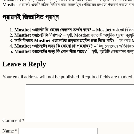
Mostbet ওয়ালেট একটি সঠিক নির্বাচন যারা অনলাইন গেমিংয়ের জগতে প্রবেশ করতে চান 
প্রায়শই জিজ্ঞাসিত প্রশ্ন
Mostbet ওয়ালেট কি ধরনের লেনদেন সমর্থন করে?
– Mostbet ওয়ালেট বিভিন্ন ধর
Mostbet ওয়ালেট কি নিরাপদ?
– হ্যাঁ, Mostbet ওয়ালেট আধুনিক সুরক্ষা প্রযুক
আমি কিভাবে Mostbet ওয়ালেটের মাধ্যমে তহবিল জমা দিতে পারি?
– আপনার Mo
Mostbet ওয়ালেটের জন্য কি কোনো ফি প্রযোজ্য?
– কিছু লেনদেনে অতিরিক্ত
Mostbet ওয়ালেটের জন্য কি কোন সীমা আছে?
– হ্যাঁ, প্রতিটি লেনদেনের জন্
Leave a Reply
Your email address will not be published.
Required fields are marked
Comment
*
Name
*