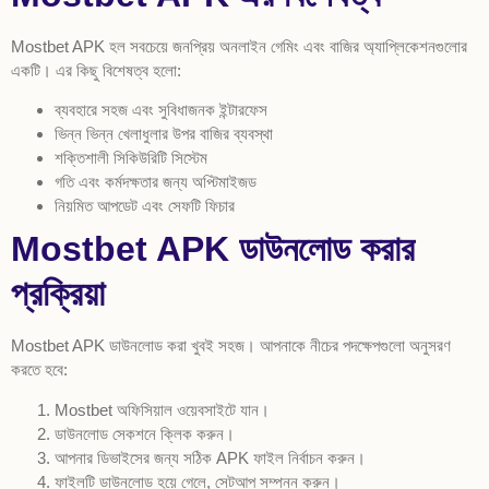
Mostbet APK হল সবচেয়ে জনপ্রিয় অনলাইন গেমিং এবং বাজির অ্যাপ্লিকেশনগুলোর
একটি। এর কিছু বিশেষত্ব হলো:
ব্যবহারে সহজ এবং সুবিধাজনক ইন্টারফেস
ভিন্ন ভিন্ন খেলাধুলার উপর বাজির ব্যবস্থা
শক্তিশালী সিকিউরিটি সিস্টেম
গতি এবং কর্মদক্ষতার জন্য অপ্টিমাইজড
নিয়মিত আপডেট এবং সেফটি ফিচার
Mostbet APK ডাউনলোড করার
প্রক্রিয়া
Mostbet APK ডাউনলোড করা খুবই সহজ। আপনাকে নীচের পদক্ষেপগুলো অনুসরণ
করতে হবে:
Mostbet অফিসিয়াল ওয়েবসাইটে যান।
ডাউনলোড সেকশনে ক্লিক করুন।
আপনার ডিভাইসের জন্য সঠিক APK ফাইল নির্বাচন করুন।
ফাইলটি ডাউনলোড হয়ে গেলে, সেটআপ সম্পন্ন করুন।