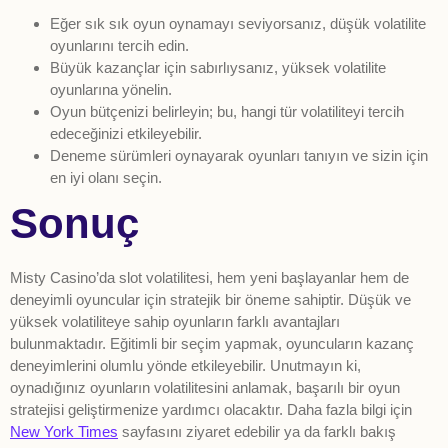
Eğer sık sık oyun oynamayı seviyorsanız, düşük volatilite
oyunlarını tercih edin.
Büyük kazançlar için sabırlıysanız, yüksek volatilite
oyunlarına yönelin.
Oyun bütçenizi belirleyin; bu, hangi tür volatiliteyi tercih
edeceğinizi etkileyebilir.
Deneme sürümleri oynayarak oyunları tanıyın ve sizin için
en iyi olanı seçin.
Sonuç
Misty Casino’da slot volatilitesi, hem yeni başlayanlar hem de
deneyimli oyuncular için stratejik bir öneme sahiptir. Düşük ve
yüksek volatiliteye sahip oyunların farklı avantajları
bulunmaktadır. Eğitimli bir seçim yapmak, oyuncuların kazanç
deneyimlerini olumlu yönde etkileyebilir. Unutmayın ki,
oynadığınız oyunların volatilitesini anlamak, başarılı bir oyun
stratejisi geliştirmenize yardımcı olacaktır. Daha fazla bilgi için
New York Times
sayfasını ziyaret edebilir ya da farklı bakış