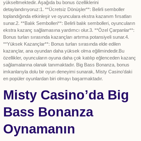
yükseltmektedir. Aşağıda bu bonus özelliklerini
detaylandırıyoruz:1. **Ücretsiz Dönüşler**: Belirli semboller
toplandığında etkinleşir ve oyunculara ekstra kazanım fırsatları
sunar.2. **Balık Sembolleri**: Belirli balık sembolleri, oyuncuların
ekstra kazanç sağlamasına yardımcı olur.3. **Özel Çarpanlar**:
Bonus turları sırasında kazançları artırma potansiyeli sunar.4.
**Yüksek Kazançlar**: Bonus turları sırasında elde edilen
kazançlar, ana oyundan daha yüksek olma eğilimindedir.Bu
özellikler, oyuncuların oyuna daha çok katılıp eğlenceden kazanç
sağlamalarına olanak tanımaktadır. Big Bass Bonanza, bonus
imkanlarıyla dolu bir oyun deneyimi sunarak, Misty Casino’daki
en popüler oyunlardan biri olmayı başarmaktadır.
Misty Casino’da Big
Bass Bonanza
Oynamanın