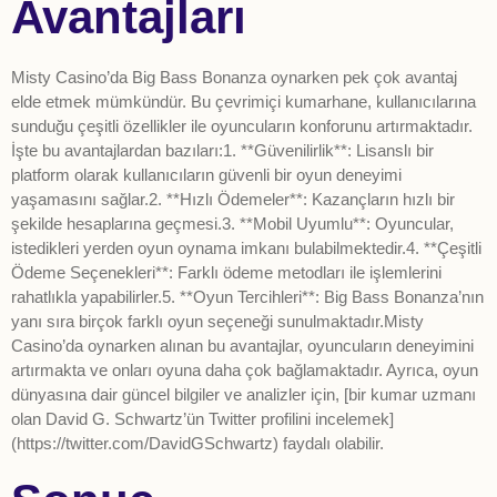
Avantajları
Misty Casino’da Big Bass Bonanza oynarken pek çok avantaj
elde etmek mümkündür. Bu çevrimiçi kumarhane, kullanıcılarına
sunduğu çeşitli özellikler ile oyuncuların konforunu artırmaktadır.
İşte bu avantajlardan bazıları:1. **Güvenilirlik**: Lisanslı bir
platform olarak kullanıcıların güvenli bir oyun deneyimi
yaşamasını sağlar.2. **Hızlı Ödemeler**: Kazançların hızlı bir
şekilde hesaplarına geçmesi.3. **Mobil Uyumlu**: Oyuncular,
istedikleri yerden oyun oynama imkanı bulabilmektedir.4. **Çeşitli
Ödeme Seçenekleri**: Farklı ödeme metodları ile işlemlerini
rahatlıkla yapabilirler.5. **Oyun Tercihleri**: Big Bass Bonanza’nın
yanı sıra birçok farklı oyun seçeneği sunulmaktadır.Misty
Casino’da oynarken alınan bu avantajlar, oyuncuların deneyimini
artırmakta ve onları oyuna daha çok bağlamaktadır. Ayrıca, oyun
dünyasına dair güncel bilgiler ve analizler için, [bir kumar uzmanı
olan David G. Schwartz’ün Twitter profilini incelemek]
(https://twitter.com/DavidGSchwartz) faydalı olabilir.