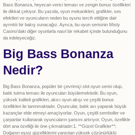
Bass Bonanza, heyecan verici teması ve zengin bonus özellikleri
ile dikkat çekiyor. Bu yazıda, oyun mekanikleri, grafikler, ses
efektleri ve oyuncuların neden bu oyunu tercih ettiğine dair
ayrıntılı bir bakış sunacağız. Ayrıca, bu oyun serisinin Misty
Casino’daki diğer oyunlarla nasıl bir rekabet içinde bulunduğunu
da irdeleyeceğiz.
Big Bass Bonanza
Nedir?
Big Bass Bonanza, popüler bir çevrimiçi slot oyun serisi olup,
balık tutma teması ile oyuncuları büyülemektedir. Bu oyun,
yüksek kaliteli grafikleri, akıcı oyun akışı ve çeşitli bonus
özellikleri ile tanınmaktadır. Oyuncular, balık avı yaparak büyük
kazançlar elde etmeyi amaçlıyorlar. Oyun, çeşitli semboller ve
çarpanlar kullanarak oyuncuların şansını artırıyor. Oyun, özellikle
dört ana özelliği ile öne çıkmaktadır:1. **Güzel Grafikler**:
Doğanın eşsiz güzelliklerini yansıtan yüksek çözünürlüklü