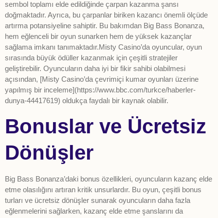
sembol toplamı elde edildiğinde çarpan kazanma şansı
doğmaktadır. Ayrıca, bu çarpanlar biriken kazancı önemli ölçüde
artırma potansiyeline sahiptir. Bu bakımdan Big Bass Bonanza,
hem eğlenceli bir oyun sunarken hem de yüksek kazançlar
sağlama imkanı tanımaktadır.Misty Casino’da oyuncular, oyun
sırasında büyük ödüller kazanmak için çeşitli stratejiler
geliştirebilir. Oyuncuların daha iyi bir fikir sahibi olabilmesi
açısından, [Misty Casino’da çevrimiçi kumar oyunları üzerine
yapılmış bir inceleme](https://www.bbc.com/turkce/haberler-
dunya-44417619) oldukça faydalı bir kaynak olabilir.
Bonuslar ve Ücretsiz
Dönüşler
Big Bass Bonanza’daki bonus özellikleri, oyuncuların kazanç elde
etme olasılığını artıran kritik unsurlardır. Bu oyun, çeşitli bonus
turları ve ücretsiz dönüşler sunarak oyuncuların daha fazla
eğlenmelerini sağlarken, kazanç elde etme şanslarını da