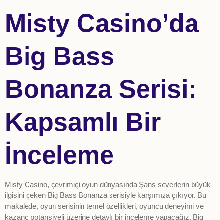
Misty Casino’da
Big Bass
Bonanza Serisi:
Kapsamlı Bir
İnceleme
Misty Casino, çevrimiçi oyun dünyasında Şans severlerin büyük
ilgisini çeken Big Bass Bonanza serisiyle karşımıza çıkıyor. Bu
makalede, oyun serisinin temel özellikleri, oyuncu deneyimi ve
kazanç potansiyeli üzerine detaylı bir inceleme yapacağız. Big