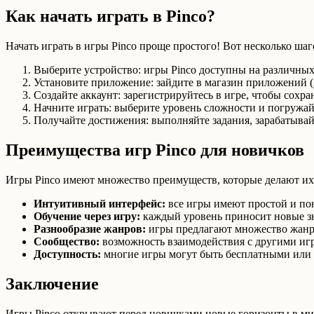
Как начать играть в Pinco?
Начать играть в игры Pinco проще простого! Вот несколько шаг
Выберите устройство: игры Pinco доступны на различны
Установите приложение: зайдите в магазин приложений (A
Создайте аккаунт: зарегистрируйтесь в игре, чтобы сохр
Начните играть: выберите уровень сложности и погружай
Получайте достижения: выполняйте задания, зарабатывай
Преимущества игр Pinco для новичков
Игры Pinco имеют множество преимуществ, которые делают их 
Интуитивный интерфейс:
все игры имеют простой и пон
Обучение через игру:
каждый уровень приносит новые зн
Разнообразие жанров:
игры предлагают множество жанров
Сообщество:
возможность взаимодействия с другими иг
Доступность:
многие игры могут быть бесплатными или 
Заключение
Игры Pinco открывают перед новичками новые горизонты в ми