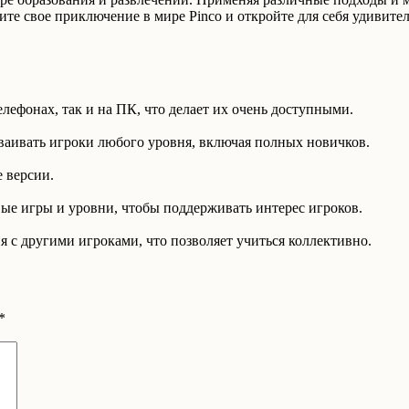
ите свое приключение в мире Pinco и откройте для себя удивите
лефонах, так и на ПК, что делает их очень доступными.
сваивать игроки любого уровня, включая полных новичков.
 версии.
вые игры и уровни, чтобы поддерживать интерес игроков.
 с другими игроками, что позволяет учиться коллективно.
*