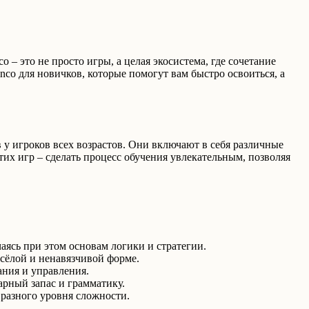
 – это не просто игры, а целая экосистема, где сочетание
nco для новичков, которые помогут вам быстро освоиться, а
у игроков всех возрастов. Они включают в себя различные
тих игр – сделать процесс обучения увлекательным, позволяя
чаясь при этом основам логики и стратегии.
есёлой и ненавязчивой форме.
ания и управления.
арный запас и грамматику.
 разного уровня сложности.