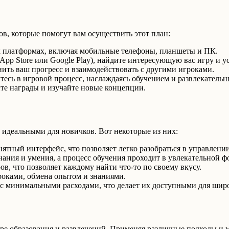
ов, которые помогут вам осуществить этот план:
х платформах, включая мобильные телефоны, планшеты и ПК.
pp Store или Google Play), найдите интересующую вас игру и ус
анить ваш прогресс и взаимодействовать с другими игроками.
тесь в игровой процесс, наслаждаясь обучением и развлекатель
те награды и изучайте новые концепции.
идеальными для новичков. Вот некоторые из них:
ятный интерфейс, что позволяет легко разобраться в управлении
ания и умения, а процесс обучения проходит в увлекательной ф
, что позволяет каждому найти что-то по своему вкусу.
роками, обмена опытом и знаниями.
с минимальными расходами, что делает их доступными для широ
ре образования и развлечений. Применяя различные подходы и 