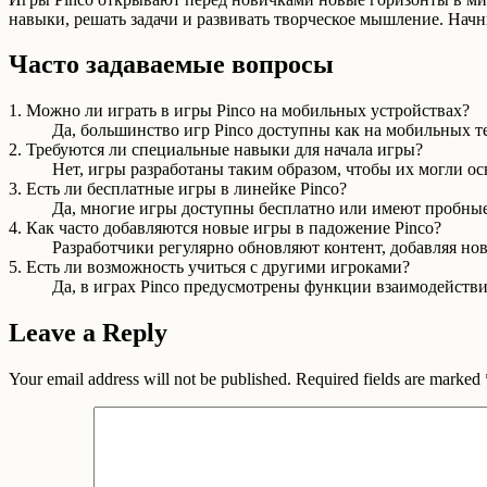
навыки, решать задачи и развивать творческое мышление. Начн
Часто задаваемые вопросы
1. Можно ли играть в игры Pinco на мобильных устройствах?
Да, большинство игр Pinco доступны как на мобильных те
2. Требуются ли специальные навыки для начала игры?
Нет, игры разработаны таким образом, чтобы их могли о
3. Есть ли бесплатные игры в линейке Pinco?
Да, многие игры доступны бесплатно или имеют пробные
4. Как часто добавляются новые игры в падожение Pinco?
Разработчики регулярно обновляют контент, добавляя но
5. Есть ли возможность учиться с другими игроками?
Да, в играх Pinco предусмотрены функции взаимодействия
Leave a Reply
Your email address will not be published.
Required fields are marked