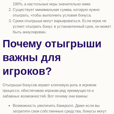
100%, а настольные игры значительно ниже.
Существует минимальная сумма, которую нужно
отыграть, чтобы выполнить условия бонуса.
Сроки отыгрыша могут варьироваться. Если игрок не
успеет отыграть бонус в установленный срок, он может
быть аннулирован.
Почему отыгрыши
важны для
игроков?
Отыгрыши бонусов играют ключевую роль в игровом
процессе, обеспечивая игрокам ряд преимуществ и
забавных возможностей. Вот почему они важны:
Возможность увеличить банкролл. Даже если вы
затратите свои собственные средства, бонусы могут