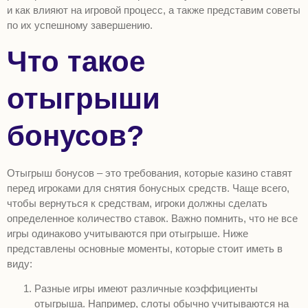
и как влияют на игровой процесс, а также представим советы
по их успешному завершению.
Что такое
отыгрыши
бонусов?
Отыгрыш бонусов – это требования, которые казино ставят
перед игроками для снятия бонусных средств. Чаще всего,
чтобы вернуться к средствам, игроки должны сделать
определенное количество ставок. Важно помнить, что не все
игры одинаково учитываются при отыгрыше. Ниже
представлены основные моменты, которые стоит иметь в
виду:
Разные игры имеют различные коэффициенты
отыгрыша. Например, слоты обычно учитываются на