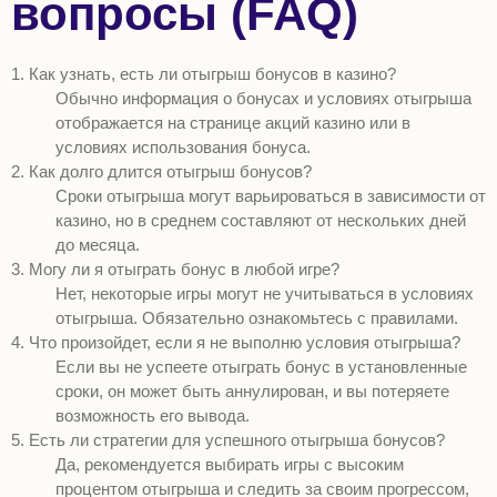
вопросы (FAQ)
1. Как узнать, есть ли отыгрыш бонусов в казино?
Обычно информация о бонусах и условиях отыгрыша
отображается на странице акций казино или в
условиях использования бонуса.
2. Как долго длится отыгрыш бонусов?
Сроки отыгрыша могут варьироваться в зависимости от
казино, но в среднем составляют от нескольких дней
до месяца.
3. Могу ли я отыграть бонус в любой игре?
Нет, некоторые игры могут не учитываться в условиях
отыгрыша. Обязательно ознакомьтесь с правилами.
4. Что произойдет, если я не выполню условия отыгрыша?
Если вы не успеете отыграть бонус в установленные
сроки, он может быть аннулирован, и вы потеряете
возможность его вывода.
5. Есть ли стратегии для успешного отыгрыша бонусов?
Да, рекомендуется выбирать игры с высоким
процентом отыгрыша и следить за своим прогрессом,