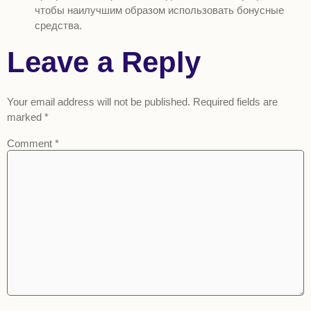
чтобы наилучшим образом использовать бонусные
средства.
Leave a Reply
Your email address will not be published.
Required fields are
marked
*
Comment
*