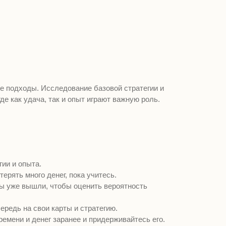
кие подходы. Исследование базовой стратегии и
е как удача, так и опыт играют важную роль.
гии и опыта.
ерять много денег, пока учитесь.
ты уже вышли, чтобы оценить вероятность
ередь на свои карты и стратегию.
емени и денег заранее и придерживайтесь его.