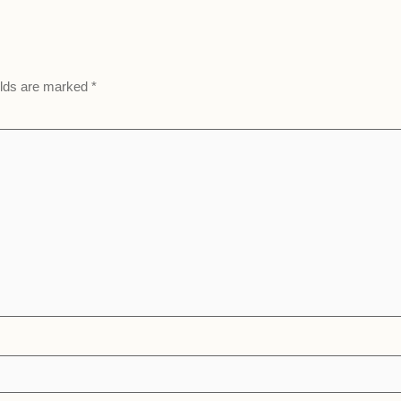
elds are marked
*