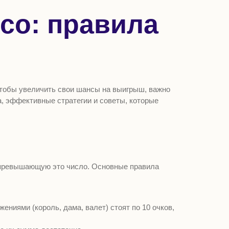
nco: правила
 Чтобы увеличить свои шансы на выигрыш, важно
а, эффективные стратегии и советы, которые
не превышающую это число. Основные правила
ениями (король, дама, валет) стоят по 10 очков,