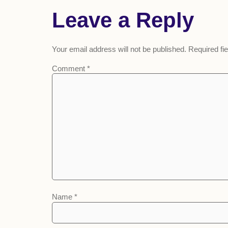
Leave a Reply
Your email address will not be published.
Required fi
Comment
*
Name
*