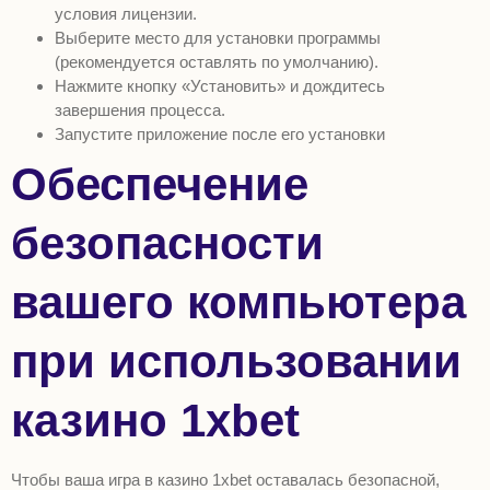
условия лицензии.
Выберите место для установки программы
(рекомендуется оставлять по умолчанию).
Нажмите кнопку «Установить» и дождитесь
завершения процесса.
Запустите приложение после его установки
Обеспечение
безопасности
вашего компьютера
при использовании
казино 1xbet
Чтобы ваша игра в казино 1xbet оставалась безопасной,