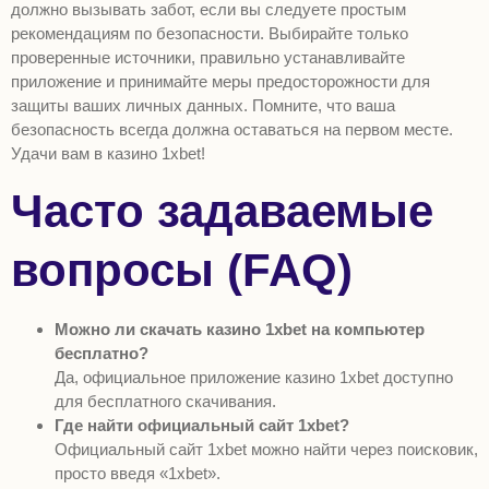
должно вызывать забот, если вы следуете простым
рекомендациям по безопасности. Выбирайте только
проверенные источники, правильно устанавливайте
приложение и принимайте меры предосторожности для
защиты ваших личных данных. Помните, что ваша
безопасность всегда должна оставаться на первом месте.
Удачи вам в казино 1xbet!
Часто задаваемые
вопросы (FAQ)
Можно ли скачать казино 1xbet на компьютер
бесплатно?
Да, официальное приложение казино 1xbet доступно
для бесплатного скачивания.
Где найти официальный сайт 1xbet?
Официальный сайт 1xbet можно найти через поисковик,
просто введя «1xbet».