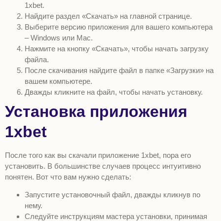
1xbet.
Найдите раздел «Скачать» на главной странице.
Выберите версию приложения для вашего компьютера
– Windows или Mac.
Нажмите на кнопку «Скачать», чтобы начать загрузку
файла.
После скачивания найдите файл в папке «Загрузки» на
вашем компьютере.
Дважды кликните на файл, чтобы начать установку.
Установка приложения
1xbet
После того как вы скачали приложение 1xbet, пора его
установить. В большинстве случаев процесс интуитивно
понятен. Вот что вам нужно сделать:
Запустите установочный файл, дважды кликнув по
нему.
Следуйте инструкциям мастера установки, принимая