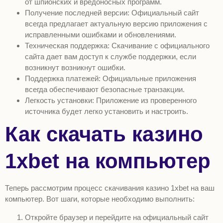
от шпионских и вредоносных программ.
Получение последней версии: Официальный сайт
всегда предлагает актуальную версию приложения с
исправленными ошибками и обновлениями.
Техническая поддержка: Скачивание с официального
сайта дает вам доступ к службе поддержки, если
возникнут возникнут ошибки.
Поддержка платежей: Официальные приложения
всегда обеспечивают безопасные транзакции.
Легкость установки: Приложение из проверенного
источника будет легко установить и настроить.
Как скачать казино
1xbet на компьютер
Теперь рассмотрим процесс скачивания казино 1xbet на ваш
компьютер. Вот шаги, которые необходимо выполнить:
Откройте браузер и перейдите на официальный сайт