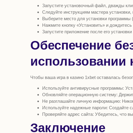
Запустите установочный файл, дважды клик
Следуйте инструкциям мастера установки, 
Выберите место для установки программы 
Нажмите кнопку «Установить» и дождитесь
Запустите приложение после его установки
Обеспечение бе
использовании к
Чтобы ваша игра в казино 1xbet оставалась без
Используйте антивирусные программы: Уста
Обновляйте операционную систему: Держит
Не разглашайте личную информацию: Никогд
Используйте надежные пароли: Создайте сл
Проверяйте адрес сайта: Убедитесь, что вы
Заключение