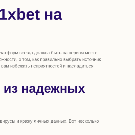
1xbet на
 платформ всегда должна быть на первом месте,
жности, о том, как правильно выбрать источник
 вам избежать неприятностей и насладиться
t из надежных
вирусы и кражу личных данных. Вот несколько