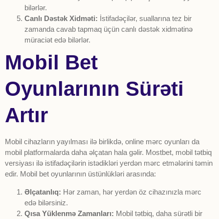
bilərlər.
Canlı Dəstək Xidməti:
İstifadəçilər, suallarına tez bir
zamanda cavab tapmaq üçün canlı dəstək xidmətinə
müraciət edə bilərlər.
Mobil Bet
Oyunlarının Sürəti
Artır
Mobil cihazların yayılması ilə birlikdə, online mərc oyunları da
mobil platformalarda daha əlçatan hala gəlir. Mostbet, mobil tətbiq
versiyası ilə istifadəçilərin istədikləri yerdən mərc etmələrini təmin
edir. Mobil bet oyunlarının üstünlükləri arasında:
Əlçatanlıq:
Hər zaman, hər yerdən öz cihazınızla mərc
edə bilərsiniz.
Qısa Yüklenmə Zamanları:
Mobil tətbiq, daha sürətli bir