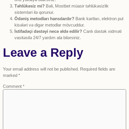
Təhlükəsiz mi?
Bəli, Mostbet müasir təhlükəsizlik
sistemləri ilə qorunur.
Ödəniş metodları hansılardır?
Bank kartları, elektron pul
kisələri və digər metodlar mövcuddur.
İstifadəçi dəstəyi necə əldə edilir?
Canlı dəstək xidməti
vasitəsilə 24/7 yardım ala bilərsiniz.
Leave a Reply
Your email address will not be published.
Required fields are
marked
*
Comment
*