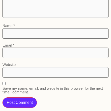
Name
*
Email
*
Website
Save my name, email, and website in this browser for the next
time I comment.