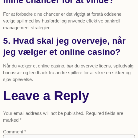
mine chancer for at vinde?
For at forbedre dine chancer er det vigtigt at forstå oddsene,
vælge spil med lav husfordel og anvende effektive bankroll
management strategier.
5. Hvad skal jeg overveje, når
jeg vælger et online casino?
Når du vælger et online casino, bør du overveje licens, spiludvalg,
bonusser og feedback fra andre spillere for at sikre en sikker og
sjov oplevelse.
Leave a Reply
Your email address will not be published.
Required fields are
marked
*
Comment
*