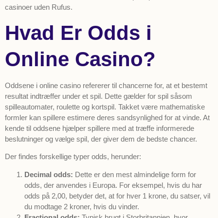
casinoer uden Rufus.
Hvad Er Odds i
Online Casino?
Oddsene i online casino refererer til chancerne for, at et bestemt
resultat indtræffer under et spil. Dette gælder for spil såsom
spilleautomater, roulette og kortspil. Takket være mathematiske
formler kan spillere estimere deres sandsynlighed for at vinde. At
kende til oddsene hjælper spillere med at træffe informerede
beslutninger og vælge spil, der giver dem de bedste chancer.
Der findes forskellige typer odds, herunder:
Decimal odds:
Dette er den mest almindelige form for
odds, der anvendes i Europa. For eksempel, hvis du har
odds på 2,00, betyder det, at for hver 1 krone, du satser, vil
du modtage 2 kroner, hvis du vinder.
Fractional odds:
Typisk brugt i Storbritannien, hvor