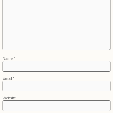
Name
*
Email
*
Website