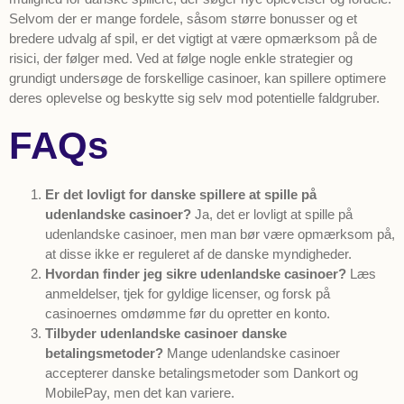
Selvom der er mange fordele, såsom større bonusser og et
bredere udvalg af spil, er det vigtigt at være opmærksom på de
risici, der følger med. Ved at følge nogle enkle strategier og
grundigt undersøge de forskellige casinoer, kan spillere optimere
deres oplevelse og beskytte sig selv mod potentielle faldgruber.
FAQs
Er det lovligt for danske spillere at spille på
udenlandske casinoer?
Ja, det er lovligt at spille på
udenlandske casinoer, men man bør være opmærksom på,
at disse ikke er reguleret af de danske myndigheder.
Hvordan finder jeg sikre udenlandske casinoer?
Læs
anmeldelser, tjek for gyldige licenser, og forsk på
casinoernes omdømme før du opretter en konto.
Tilbyder udenlandske casinoer danske
betalingsmetoder?
Mange udenlandske casinoer
accepterer danske betalingsmetoder som Dankort og
MobilePay, men det kan variere.