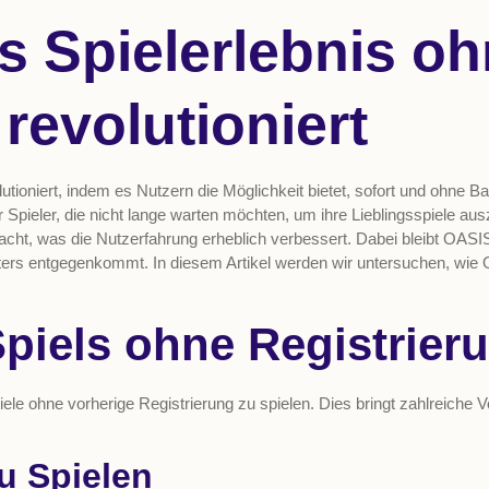
 Spielerlebnis o
revolutioniert
utioniert, indem es Nutzern die Möglichkeit bietet, sofort und ohne B
ür Spieler, die nicht lange warten möchten, um ihre Lieblingsspiele au
acht, was die Nutzerfahrung erheblich verbessert. Dabei bleibt OASIS
Alters entgegenkommt. In diesem Artikel werden wir untersuchen, wie 
Spiels ohne Registrier
le ohne vorherige Registrierung zu spielen. Dies bringt zahlreiche Vo
u Spielen