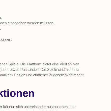
n.
tionen eingegeben werden müssen.
.
egungen.
nen Spiele. Die Plattform bietet eine Vielzahl von
 jeder etwas Passendes. Die Spiele sind nicht nur
ovativem Design und einfacher Zugänglichkeit macht
ktionen
er können sich untereinander austauschen, ihre