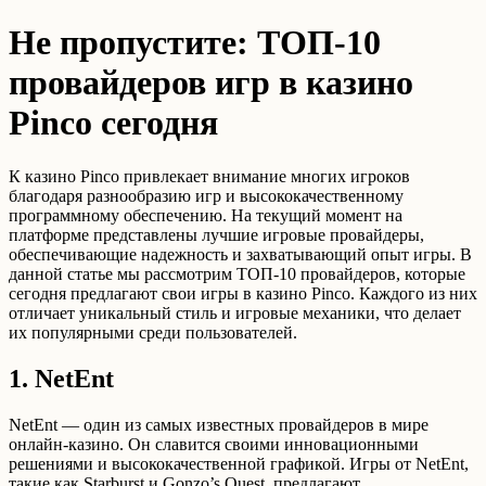
Skip
Не пропустите: ТОП-10
to
content
провайдеров игр в казино
Pinco сегодня
К казино Pinco привлекает внимание многих игроков
благодаря разнообразию игр и высококачественному
программному обеспечению. На текущий момент на
платформе представлены лучшие игровые провайдеры,
обеспечивающие надежность и захватывающий опыт игры. В
данной статье мы рассмотрим ТОП-10 провайдеров, которые
сегодня предлагают свои игры в казино Pinco. Каждого из них
отличает уникальный стиль и игровые механики, что делает
их популярными среди пользователей.
1. NetEnt
NetEnt — один из самых известных провайдеров в мире
онлайн-казино. Он славится своими инновационными
решениями и высококачественной графикой. Игры от NetEnt,
такие как Starburst и Gonzo’s Quest, предлагают