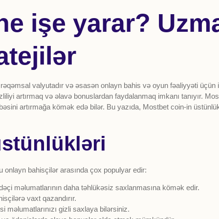
ne işe yarar? Uzm
atejilər
əqəmsal valyutadır və əsasən onlayn bahis və oyun fəaliyyəti üçün isti
zliliyi artırmaq və əlavə bonuslardan faydalanmaq imkanı tanıyır. Most
bəsini artırmağa kömək edə bilər. Bu yazıda, Mostbet coin-in üstünlükl
stünlükləri
u onlayn bahisçilər arasında çox populyar edir:
ifadəçi məlumatlarının daha təhlükəsiz saxlanmasına kömək edir.
isçilərə vaxt qazandırır.
 məlumatlarınızı gizli saxlaya bilərsiniz.