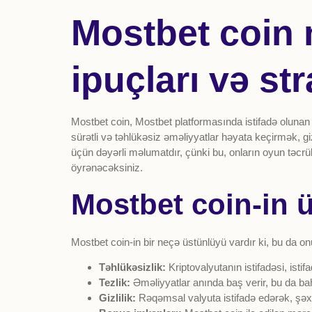
Mostbet coin 
ipuçları və str
Mostbet coin, Mostbet platformasında istifadə olunan r
sürətli və təhlükəsiz əməliyyatlar həyata keçirmək, gi
üçün dəyərli məlumatdır, çünki bu, onların oyun təcrü
öyrənəcəksiniz.
Mostbet coin-in ü
Mostbet coin-in bir neçə üstünlüyü vardır ki, bu da on
Təhlükəsizlik:
Kriptovalyutanın istifadəsi, ist
Tezlik:
Əməliyyatlar anında baş verir, bu da bah
Gizlilik:
Rəqəmsal valyuta istifadə edərək, şəxsi