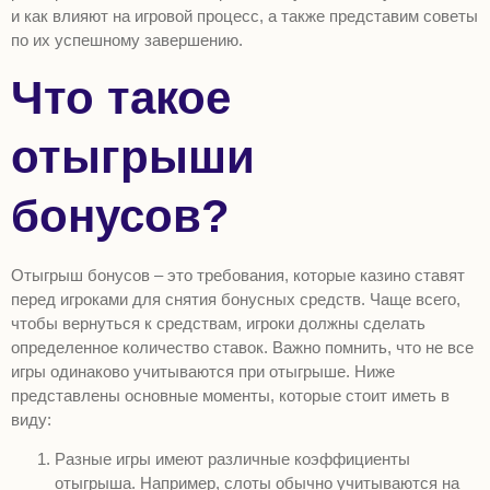
и как влияют на игровой процесс, а также представим советы
по их успешному завершению.
Что такое
отыгрыши
бонусов?
Отыгрыш бонусов – это требования, которые казино ставят
перед игроками для снятия бонусных средств. Чаще всего,
чтобы вернуться к средствам, игроки должны сделать
определенное количество ставок. Важно помнить, что не все
игры одинаково учитываются при отыгрыше. Ниже
представлены основные моменты, которые стоит иметь в
виду:
Разные игры имеют различные коэффициенты
отыгрыша. Например, слоты обычно учитываются на