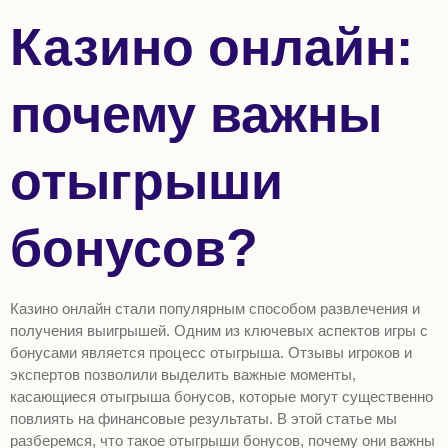
Казино онлайн:
почему важны
отыгрыши
бонусов?
Казино онлайн стали популярным способом развлечения и
получения выигрышей. Одним из ключевых аспектов игры с
бонусами является процесс отыгрыша. Отзывы игроков и
экспертов позволили выделить важные моменты,
касающиеся отыгрыша бонусов, которые могут существенно
повлиять на финансовые результаты. В этой статье мы
разберемся, что такое отыгрыши бонусов, почему они важны