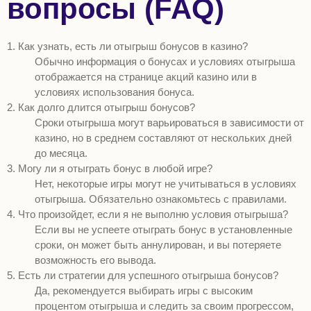
вопросы (FAQ)
1. Как узнать, есть ли отыгрыш бонусов в казино?
Обычно информация о бонусах и условиях отыгрыша
отображается на странице акций казино или в
условиях использования бонуса.
2. Как долго длится отыгрыш бонусов?
Сроки отыгрыша могут варьироваться в зависимости от
казино, но в среднем составляют от нескольких дней
до месяца.
3. Могу ли я отыграть бонус в любой игре?
Нет, некоторые игры могут не учитываться в условиях
отыгрыша. Обязательно ознакомьтесь с правилами.
4. Что произойдет, если я не выполню условия отыгрыша?
Если вы не успеете отыграть бонус в установленные
сроки, он может быть аннулирован, и вы потеряете
возможность его вывода.
5. Есть ли стратегии для успешного отыгрыша бонусов?
Да, рекомендуется выбирать игры с высоким
процентом отыгрыша и следить за своим прогрессом,