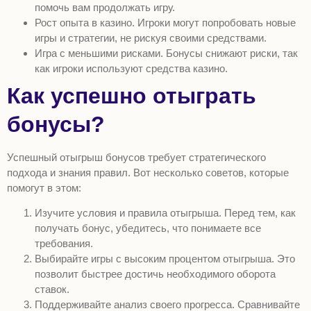
помочь вам продолжать игру.
Рост опыта в казино. Игроки могут попробовать новые
игры и стратегии, не рискуя своими средствами.
Игра с меньшими рисками. Бонусы снижают риски, так
как игроки используют средства казино.
Как успешно отыграть
бонусы?
Успешный отыгрыш бонусов требует стратегического
подхода и знания правил. Вот несколько советов, которые
помогут в этом:
Изучите условия и правила отыгрыша. Перед тем, как
получать бонус, убедитесь, что понимаете все
требования.
Выбирайте игры с высоким процентом отыгрыша. Это
позволит быстрее достичь необходимого оборота
ставок.
Поддерживайте анализ своего прогресса. Сравнивайте