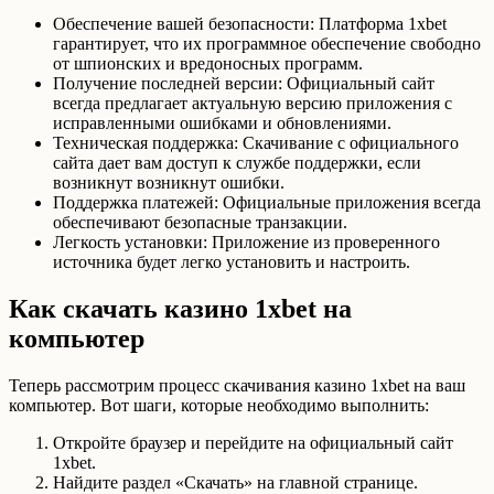
Обеспечение вашей безопасности: Платформа 1xbet
гарантирует, что их программное обеспечение свободно
от шпионских и вредоносных программ.
Получение последней версии: Официальный сайт
всегда предлагает актуальную версию приложения с
исправленными ошибками и обновлениями.
Техническая поддержка: Скачивание с официального
сайта дает вам доступ к службе поддержки, если
возникнут возникнут ошибки.
Поддержка платежей: Официальные приложения всегда
обеспечивают безопасные транзакции.
Легкость установки: Приложение из проверенного
источника будет легко установить и настроить.
Как скачать казино 1xbet на
компьютер
Теперь рассмотрим процесс скачивания казино 1xbet на ваш
компьютер. Вот шаги, которые необходимо выполнить:
Откройте браузер и перейдите на официальный сайт
1xbet.
Найдите раздел «Скачать» на главной странице.