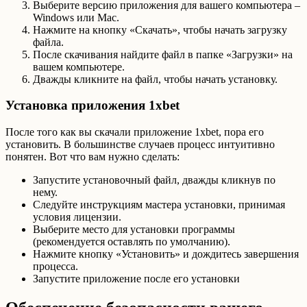
Выберите версию приложения для вашего компьютера –
Windows или Mac.
Нажмите на кнопку «Скачать», чтобы начать загрузку
файла.
После скачивания найдите файл в папке «Загрузки» на
вашем компьютере.
Дважды кликните на файл, чтобы начать установку.
Установка приложения 1xbet
После того как вы скачали приложение 1xbet, пора его
установить. В большинстве случаев процесс интуитивно
понятен. Вот что вам нужно сделать:
Запустите установочный файл, дважды кликнув по
нему.
Следуйте инструкциям мастера установки, принимая
условия лицензии.
Выберите место для установки программы
(рекомендуется оставлять по умолчанию).
Нажмите кнопку «Установить» и дождитесь завершения
процесса.
Запустите приложение после его установки