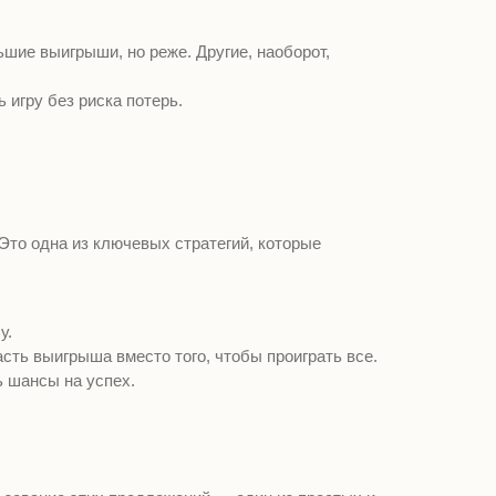
шие выигрыши, но реже. Другие, наоборот,
игру без риска потерь.
то одна из ключевых стратегий, которые
у.
сть выигрыша вместо того, чтобы проиграть все.
ь шансы на успех.