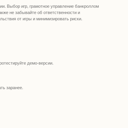
гии. Выбор игр, грамотное управление банкроллом
акже не забывайте об ответственности и
ьствия от игры и минимизировать риски.
ротестируйте демо-версии.
ть заранее.