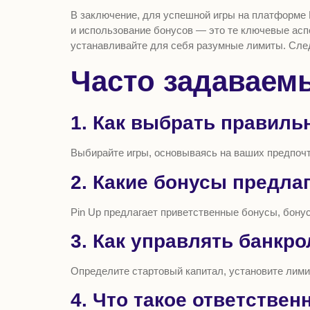
В заключение, для успешной игры на платформе P
и использование бонусов — это те ключевые асп
устанавливайте для себя разумные лимиты. След
Часто задаваем
1. Как выбрать правиль
Выбирайте игры, основываясь на ваших предпочт
2. Какие бонусы предлаг
Pin Up предлагает приветственные бонусы, бонус
3. Как управлять банкр
Определите стартовый капитал, установите лими
4. Что такое ответствен