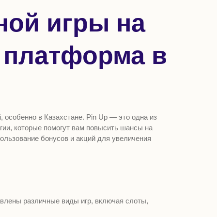
ной игры на
я платформа в
 особенно в Казахстане. Pin Up — это одна из
гии, которые помогут вам повысить шансы на
пользование бонусов и акций для увеличения
авлены различные виды игр, включая слоты,