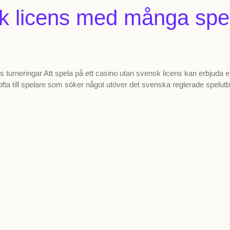
k licens med många spe
urneringar Att spela på ett casino utan svensk licens kan erbjuda en 
ofta till spelare som söker något utöver det svenska reglerade spelutb