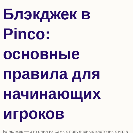
Блэкджек в
Pinco:
основные
правила для
начинающих
игроков
Блэкджек — это одна из самых популярных карточных игр в