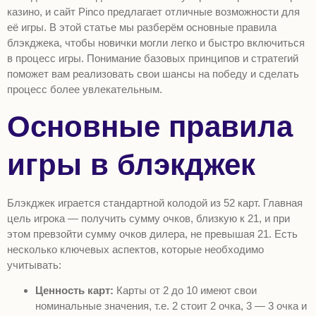
казино, и сайт Pinco предлагает отличные возможности для
её игры. В этой статье мы разберём основные правила
блэкджека, чтобы новички могли легко и быстро включиться
в процесс игры. Понимание базовых принципов и стратегий
поможет вам реализовать свои шансы на победу и сделать
процесс более увлекательным.
Основные правила
игры в блэкджек
Блэкджек играется стандартной колодой из 52 карт. Главная
цель игрока — получить сумму очков, близкую к 21, и при
этом превзойти сумму очков дилера, не превышая 21. Есть
несколько ключевых аспектов, которые необходимо
учитывать:
Ценность карт:
Карты от 2 до 10 имеют свои
номинальные значения, т.е. 2 стоит 2 очка, 3 — 3 очка и