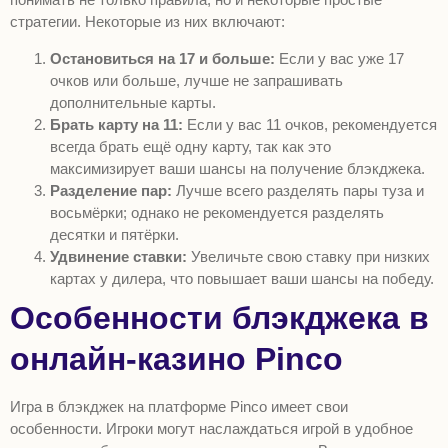
стратегии. Некоторые из них включают:
Остановиться на 17 и больше:
Если у вас уже 17
очков или больше, лучше не запрашивать
дополнительные карты.
Брать карту на 11:
Если у вас 11 очков, рекомендуется
всегда брать ещё одну карту, так как это
максимизирует ваши шансы на получение блэкджека.
Разделение пар:
Лучше всего разделять пары туза и
восьмёрки; однако не рекомендуется разделять
десятки и пятёрки.
Удвинение ставки:
Увеличьте свою ставку при низких
картах у дилера, что повышает ваши шансы на победу.
Особенности блэкджека в
онлайн-казино Pinco
Игра в блэкджек на платформе Pinco имеет свои
особенности. Игроки могут наслаждаться игрой в удобное