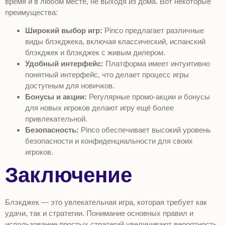
время и в любом месте, не выходя из дома. Вот некоторые
преимущества:
Широкий выбор игр:
Pinco предлагает различные
виды блэкджека, включая классический, испанский
блэкджек и блэкджек с живым дилером.
Удобный интерфейс:
Платформа имеет интуитивно
понятный интерфейс, что делает процесс игры
доступным для новичков.
Бонусы и акции:
Регулярные промо-акции и бонусы
для новых игроков делают игру ещё более
привлекательной.
Безопасность:
Pinco обеспечивает высокий уровень
безопасности и конфиденциальности для своих
игроков.
Заключение
Блэкджек — это увлекательная игра, которая требует как
удачи, так и стратегии. Понимание основных правил и
использование простых стратегий увеличивают вероятность