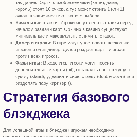
так далее. Карты с изображениями (валет, дама,
король) стоят 10 очков, а туз может стоить 1 или 11
очков, в зависимости от вашего выбора.
Начальные ставки:
Игроки могут делать ставки перед
началом раздачи карт. Обычно в казино существуют
минимальные и максимальные лимиты ставок.
Дилер и игроки:
В игре могут участвовать несколько
игроков и один дилер. Дилер раздаёт карты и играет
против всех игроков.
Фазы игры:
В ходе игры игроки могут просить
дополнительные карты (hit), оставлять свою текущую
сумму (stand), удваивать свою ставку (double down) или
разделять пару карт (split).
Стратегия базового
блэкджека
Для успешной игры в блэкджек игрокам необходимо
понимать не только правила, но и некоторые простые